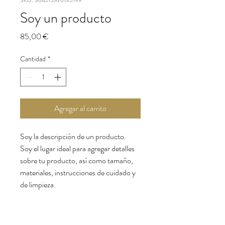
SKU: 364215376135199
Soy un producto
Precio
85,00 €
Cantidad
*
Agregar al carrito
Soy la descripción de un producto. 
Soy el lugar ideal para agregar detalles 
sobre tu producto, así como tamaño, 
materiales, instrucciones de cuidado y 
de limpieza.
INFORMACIÓN DE